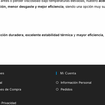
 antes o perder viscosidad bajo temperaturas elevadas, nuestro
ace
ión, menor desgaste y mejor eficiencia
, siendo una opción muy s
cción duradera
,
excelente estabilidad térmica
y
mayor eficiencia
,
nes
Mi Cuenta
al
Información Personal
nes de Compra
Pedidos
e Privacidad