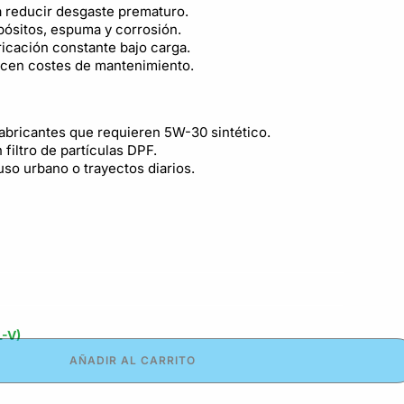
a reducir desgaste prematuro.
pósitos, espuma y corrosión.
ricación constante bajo carga.
ucen costes de mantenimiento.
abricantes que requieren 5W-30 sintético.
filtro de partículas DPF.
uso urbano o trayectos diarios.
L-V)
AÑADIR AL CARRITO