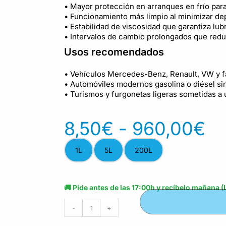
• Mayor protección en arranques en frío par
• Funcionamiento más limpio al minimizar de
• Estabilidad de viscosidad que garantiza lub
• Intervalos de cambio prolongados que red
Usos recomendados
• Vehículos Mercedes-Benz, Renault, VW y f
• Automóviles modernos gasolina o diésel sin 
• Turismos y furgonetas ligeras sometidas a 
8,50
€
-
960,00
€
1L
5L
200L
🚚 Pide antes de las 17:00h y recíbelo mañana (
-
+