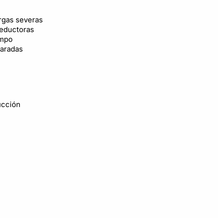
argas severas
 reductoras
empo
paradas
ucción