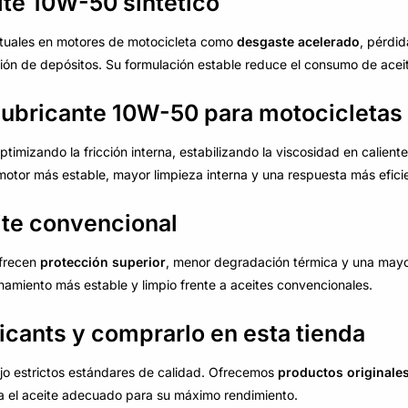
eite 10W-50 sintético
ituales en motores de motocicleta como
desgaste acelerado
, pérdid
n de depósitos. Su formulación estable reduce el consumo de aceit
lubricante 10W-50 para motocicletas
timizando la fricción interna, estabilizando la viscosidad en calient
tor más estable, mayor limpieza interna y una respuesta más eficien
ite convencional
ofrecen
protección superior
, menor degradación térmica y una mayor 
onamiento más estable y limpio frente a aceites convencionales.
icants y comprarlo en esta tienda
jo estrictos estándares de calidad. Ofrecemos
productos originale
ba el aceite adecuado para su máximo rendimiento.