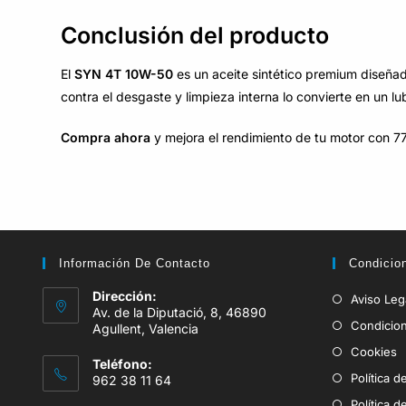
Conclusión del producto
El
SYN 4T 10W-50
es un aceite sintético premium diseñad
contra el desgaste y limpieza interna lo convierte en un l
Compra ahora
y mejora el rendimiento de tu motor con 7
Información De Contacto
Condicio
Dirección:
Aviso Leg
Av. de la Diputació, 8, 46890
Condicio
Agullent, Valencia
Cookies
Teléfono:
Política d
962 38 11 64
Política 