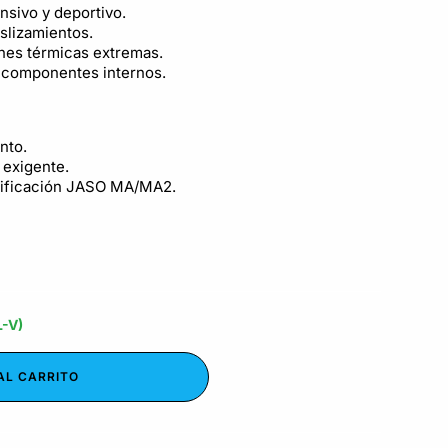
nsivo y deportivo.
slizamientos.
nes térmicas extremas.
s componentes internos.
nto.
 exigente.
ecificación JASO MA/MA2.
L-V)
AL CARRITO