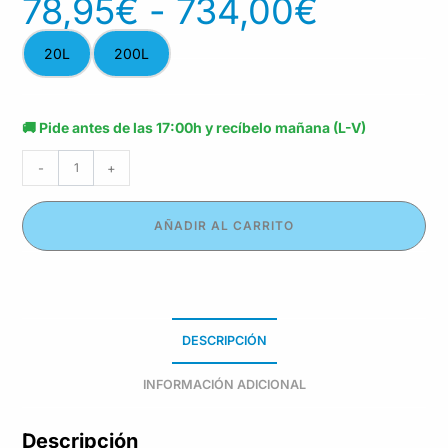
78,95
€
-
734,00
€
20L
200L
🚚 Pide antes de las 17:00h y recíbelo mañana (L-V)
-
+
AÑADIR AL CARRITO
DESCRIPCIÓN
INFORMACIÓN ADICIONAL
Descripción