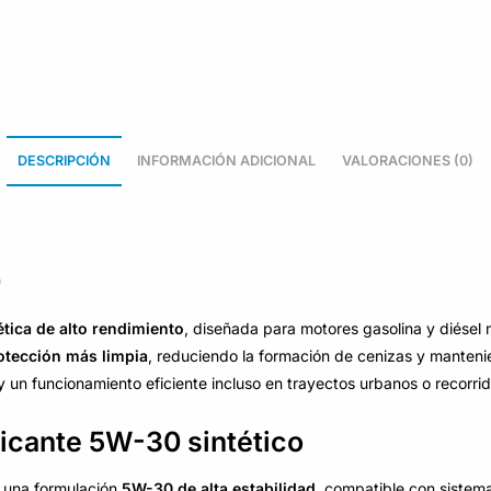
DESCRIPCIÓN
INFORMACIÓN ADICIONAL
VALORACIONES (0)
0
ética de alto rendimiento
, diseñada para motores gasolina y diése
otección más limpia
, reduciendo la formación de cenizas y manten
 un funcionamiento eficiente incluso en trayectos urbanos o recorri
ricante 5W-30 sintético
n una formulación
5W-30 de alta estabilidad
, compatible con sistem