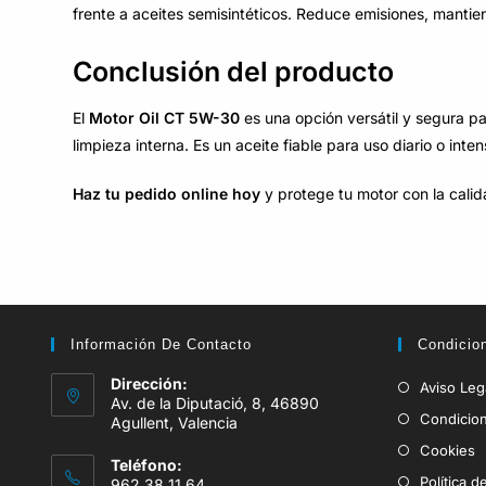
frente a aceites semisintéticos. Reduce emisiones, manti
Conclusión del producto
El
Motor Oil CT 5W-30
es una opción versátil y segura 
limpieza interna. Es un aceite fiable para uso diario o inten
Haz tu pedido online hoy
y protege tu motor con la calid
Información De Contacto
Condicio
Dirección:
Aviso Leg
Av. de la Diputació, 8, 46890
Condicio
Agullent, Valencia
Cookies
Teléfono:
Política d
962 38 11 64