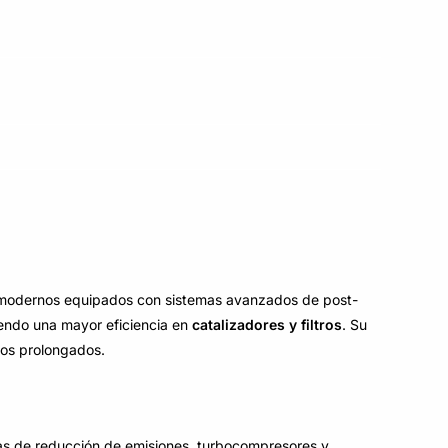
l modernos equipados con sistemas avanzados de post-
iendo una mayor eficiencia en
catalizadores y filtros
. Su
dos prolongados.
as de reducción de emisiones, turbocompresores y