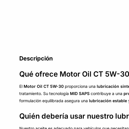
Descripción
Qué ofrece Motor Oil CT 5W-3
El
Motor Oil CT 5W-30
proporciona una
lubricación sint
tratamiento. Su tecnología
MID SAPS
contribuye a una
pr
formulación equilibrada asegura una
lubricación estable
y
Quién debería usar nuestro lub
Nuestro aceite es adecuado para vehículos que necesita