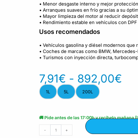
• Menor desgaste interno y mejor protección
• Arranques suaves en frío gracias a su óptim
• Mayor limpieza del motor al reducir depósit
• Rendimiento estable en vehículos con DPF
Usos recomendados
• Vehículos gasolina y diésel modernos que 
• Coches de marcas como BMW, Mercedes-Be
• Turismos con inyección directa, turbocomp
7,91
€
-
892,00
€
1L
5L
200L
🚚 Pide antes de las 17:00h y recíbelo mañana (
-
+