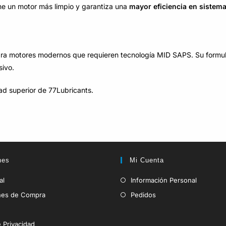
ene un motor más limpio y garantiza una
mayor eficiencia en sistem
para motores modernos que requieren tecnología MID SAPS. Su formu
sivo.
ad superior de 77Lubricants.
nes
Mi Cuenta
al
Información Personal
nes de Compra
Pedidos
e Privacidad